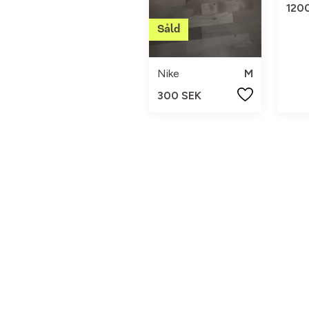
120
Nike
M
300 SEK