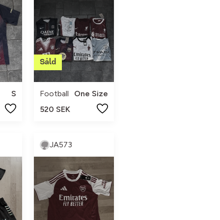
S
Football
One Size
520 SEK
JA573