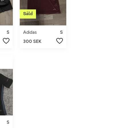
S
Adidas
S
300 SEK
S