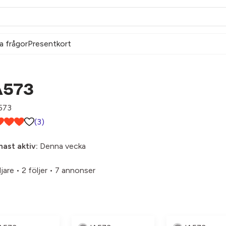
a frågor
Presentkort
A573
573
(3)
ast aktiv:
Denna vecka
ljare
•
2 följer
•
7 annonser