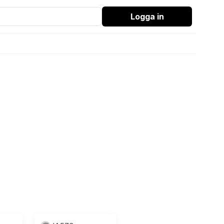
Logga in