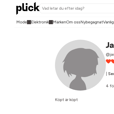
Mode
Elektronik
Märken
Om oss
Nybegagnat
Vanlig
Ja
@ja
|
Sen
4 fö
Köpt är köpt