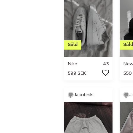
Nike
43
New
599 SEK
550
Jacobnils
J