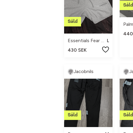
Palm
440
Essentials Fear of God
L
430 SEK
Jacobnils
J