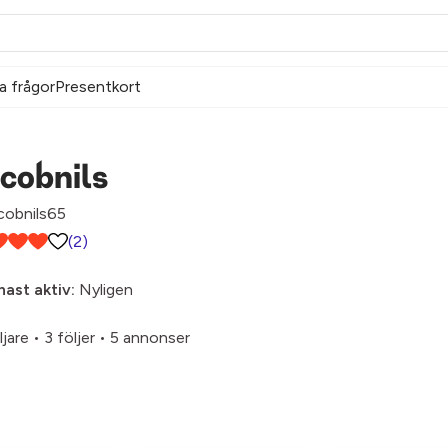
a frågor
Presentkort
cobnils
cobnils65
(2)
ast aktiv:
Nyligen
ljare
•
3 följer
•
5 annonser