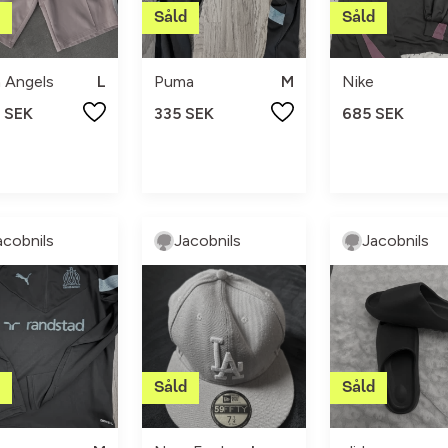
 Angels
L
Puma
M
Nike
 SEK
335 SEK
685 SEK
acobnils
Jacobnils
Jacobnils