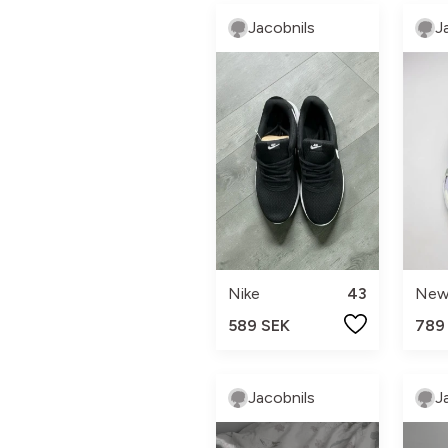
Jacobnils
J
Nike
43
New
589 SEK
789
Jacobnils
J