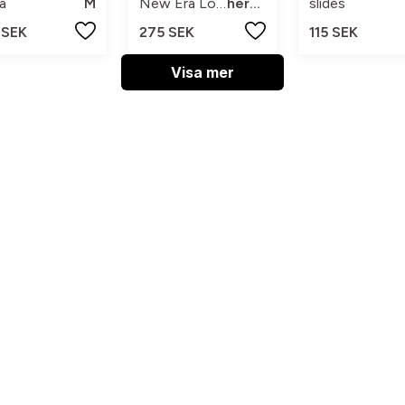
a
M
New Era Los Angeles
herr 57,7
slides
 SEK
275 SEK
115 SEK
Visa mer