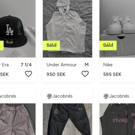
 Era
7 1/4
Under Armour
M
Nike
 SEK
950 SEK
595 SEK
acobnils
Jacobnils
Jacobnils