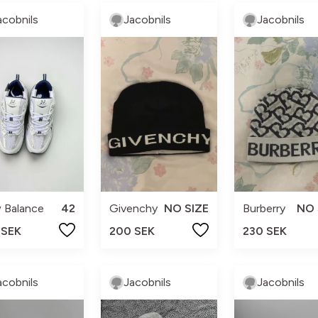
acobnils
Jacobnils
Jacobnils
 Balance
42
Givenchy
NO SIZE
Burberry
NO 
 SEK
200 SEK
230 SEK
acobnils
Jacobnils
Jacobnils