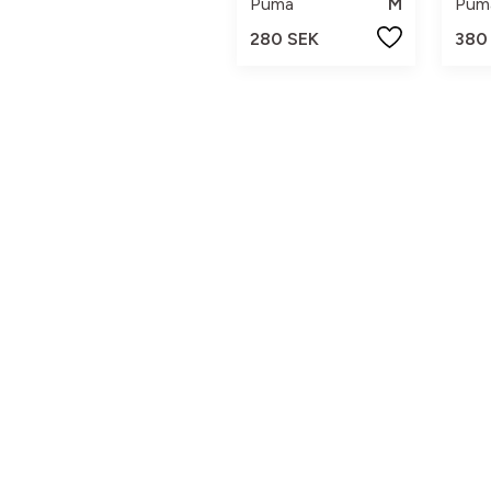
Puma
M
Pum
280 SEK
380