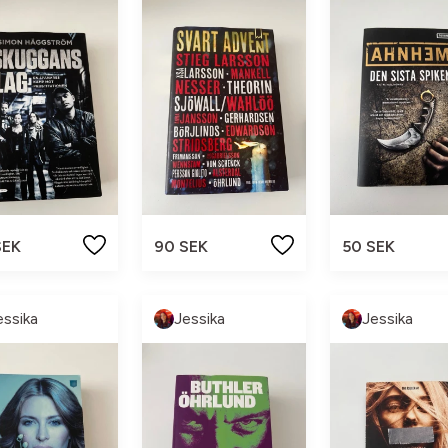
SEK
90 SEK
50 SEK
essika
Jessika
Jessika