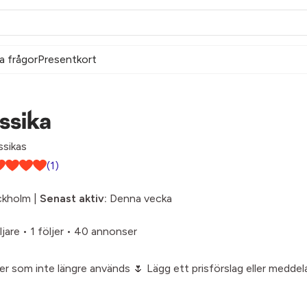
a frågor
Presentkort
ssika
sikas
(1)
ckholm |
Senast aktiv:
Denna vecka
ljare
•
1 följer
•
40 annonser
rer som inte längre används 🌷 Lägg ett prisförslag eller meddel