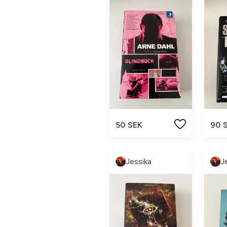
50 SEK
90 
Jessika
J