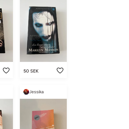
50 SEK
Jessika