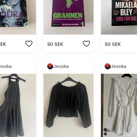
SEK
50 SEK
50 SEK
essika
Jessika
Jessika