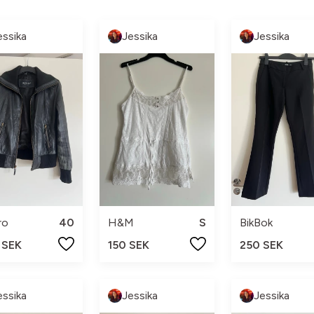
essika
Jessika
Jessika
ro
40
H&M
S
BikBok
 SEK
150 SEK
250 SEK
essika
Jessika
Jessika