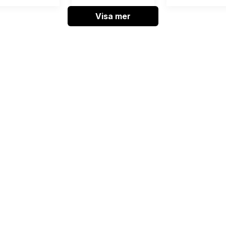
Visa mer