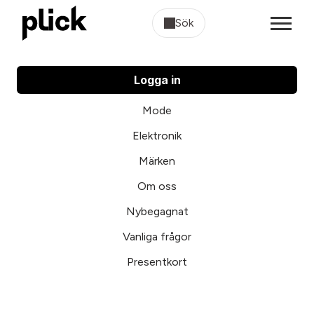
Sök
Logga in
Mode
Elektronik
Märken
Om oss
Nybegagnat
Vanliga frågor
Presentkort