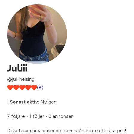
Juliii
@juliiihelsing
(8)
|
Senast aktiv:
Nyligen
7 följare
•
1 följer
•
0 annonser
Diskuterar gärna priser det som står är inte ett fast pris!