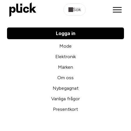
Sök
Logga in
Mode
Elektronik
Märken
Om oss
Nybegagnat
Vanliga frågor
Presentkort