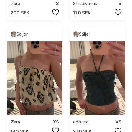
Zara
S
Stradivarius
S
200 SEK
170 SEK
Säljer
Säljer
Zara
XS
edikted
XS
140 SEK
270 SEK