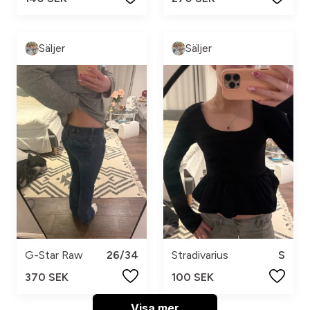
Säljer
Säljer
G-Star Raw
26/34
Stradivarius
S
370 SEK
100 SEK
Visa mer