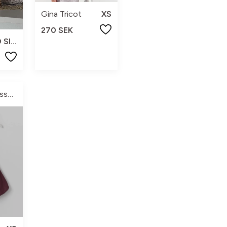
Gina Tricot
XS
270 SEK
NO SIZE
Kajsa Andersson