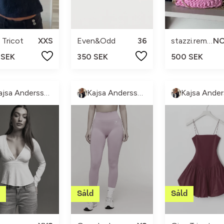
 Tricot
XXS
Even&Odd
36
stazzi.remake
 SEK
350 SEK
500 SEK
Kajsa Andersson
Kajsa Andersson