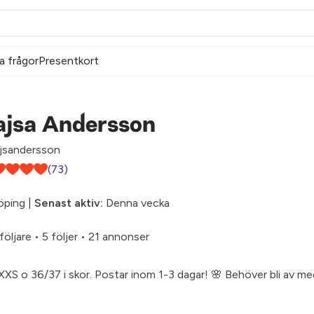
a frågor
Presentkort
ajsa Andersson
jsandersson
(73)
öping |
Senast aktiv:
Denna vecka
följare
•
5 följer
•
21 annonser
XS o 36/37 i skor. Postar inom 1-3 dagar! 🌸 Behöver bli av med 