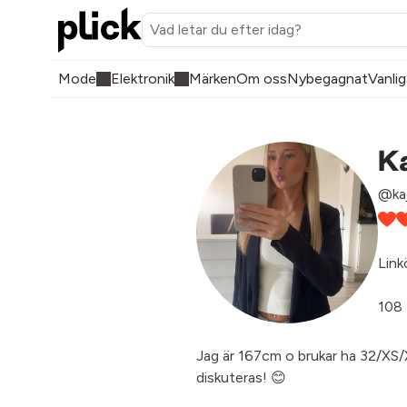
Mode
Elektronik
Märken
Om oss
Nybegagnat
Vanlig
K
@ka
Link
108 
Jag är 167cm o brukar ha 32/XS/X
diskuteras! 😊