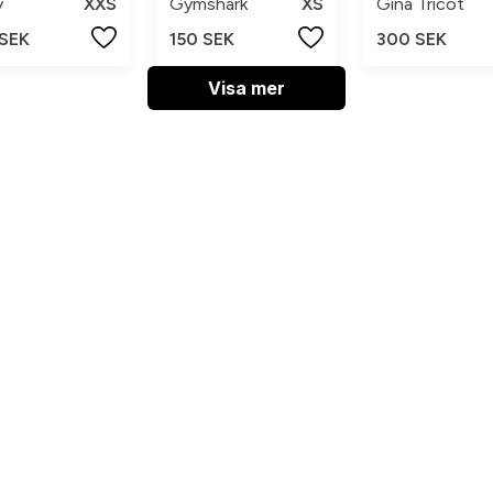
y
XXS
Gymshark
XS
Gina Tricot
 SEK
150 SEK
300 SEK
Visa mer