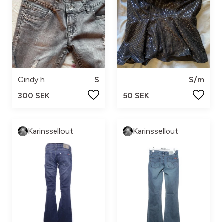
Cindy h
S
S/m
300 SEK
50 SEK
Karinssellout
Karinssellout