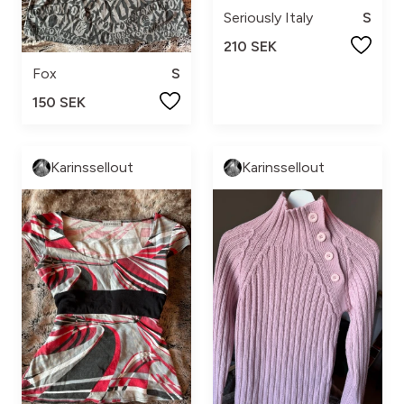
Seriously Italy
S
210 SEK
Fox
S
150 SEK
Karinssellout
Karinssellout