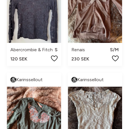
Abercrombie & Fitch
S
Renais
S/M
120 SEK
230 SEK
Karinssellout
Karinssellout