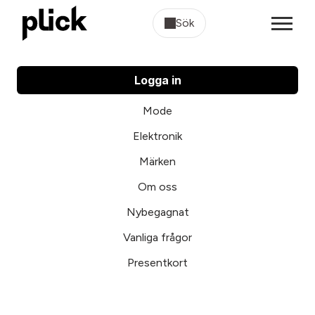
Sök
Logga in
Mode
Elektronik
Märken
Om oss
Nybegagnat
Vanliga frågor
Presentkort