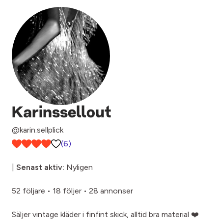
Karinssellout
@karin.sellplick
(6)
|
Senast aktiv:
Nyligen
52 följare
•
18 följer
•
28 annonser
Säljer vintage kläder i finfint skick, alltid bra material ❤️