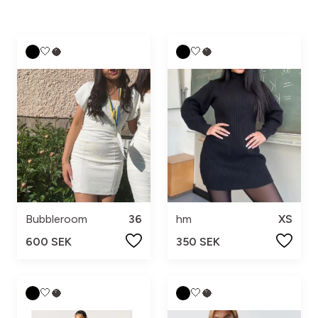
🤍🥥
🤍🥥
Bubbleroom
36
hm
XS
600 SEK
350 SEK
🤍🥥
🤍🥥