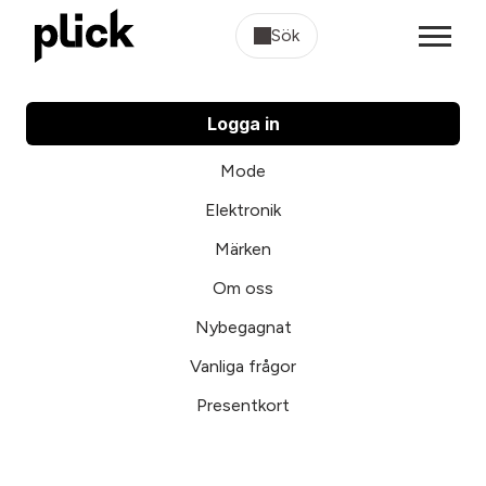
Sök
Logga in
Mode
Elektronik
Märken
Om oss
Nybegagnat
Vanliga frågor
Presentkort