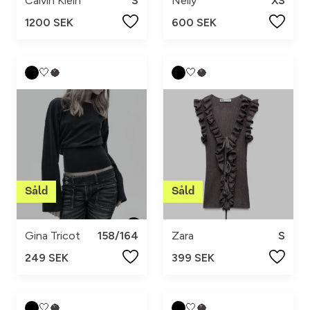
Calvin Klein
S
Nelly
XS
1200 SEK
600 SEK
🤍🥥
🤍🥥
Gina Tricot
158/164
Zara
S
249 SEK
399 SEK
🤍🥥
🤍🥥