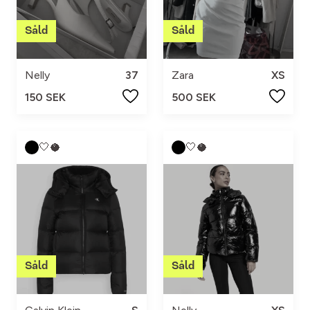
Nelly
37
Zara
XS
150 SEK
500 SEK
🤍🥥
🤍🥥