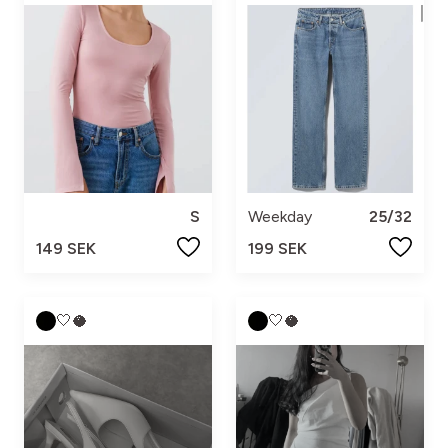
S
Weekday
25/32
149 SEK
199 SEK
🤍🥥
🤍🥥