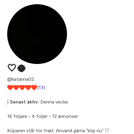
🤍🥥
@katarina02
(13)
|
Senast aktiv:
Denna vecka
16 följare
•
4 följer
•
12 annonser
Köparen står för frakt. Använd gärna ”köp nu” 🤍