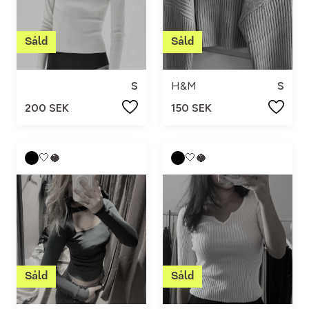
S
H&M
S
200 SEK
150 SEK
🤍🥥
🤍🥥