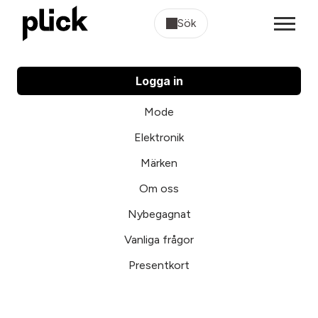
Sök
Logga in
Mode
Elektronik
Märken
Om oss
Nybegagnat
Vanliga frågor
Presentkort