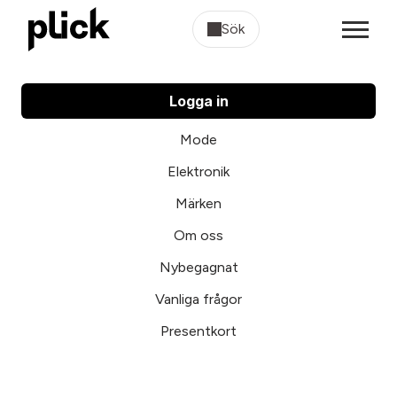
Sök
Logga in
Mode
Elektronik
Märken
Om oss
Nybegagnat
Vanliga frågor
Presentkort