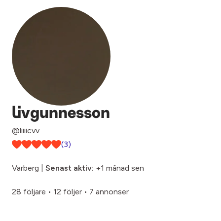
livgunnesson
@liiiicvv
(3)
Varberg |
Senast aktiv:
+1 månad sen
28 följare
•
12 följer
•
7 annonser