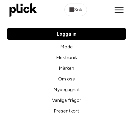
Sök
Logga in
Mode
Elektronik
Märken
Om oss
Nybegagnat
Vanliga frågor
Presentkort