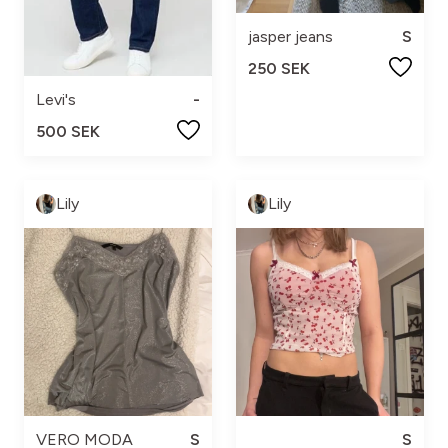
jasper jeans
S
250 SEK
Levi's
-
500 SEK
Lily
Lily
VERO MODA
S
S