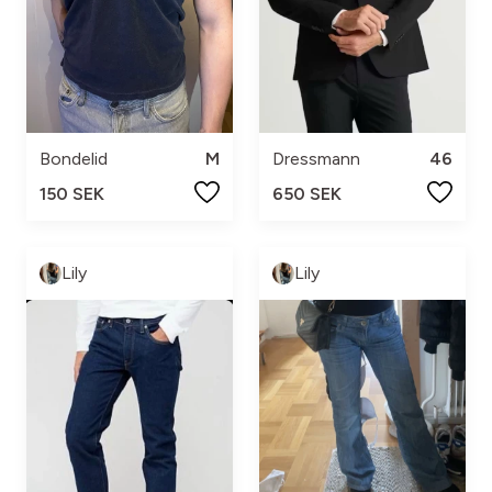
Bondelid
M
Dressmann
46
150 SEK
650 SEK
Lily
Lily