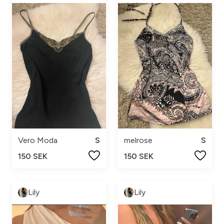
Vero Moda
S
melrose
S
150 SEK
150 SEK
Lily
Lily