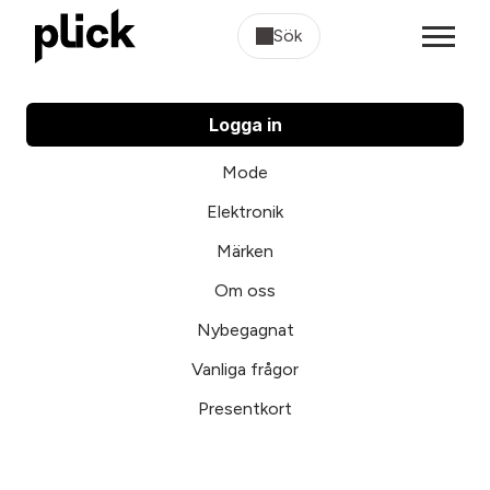
Sök
Logga in
Mode
Elektronik
Märken
Om oss
Nybegagnat
Vanliga frågor
Presentkort