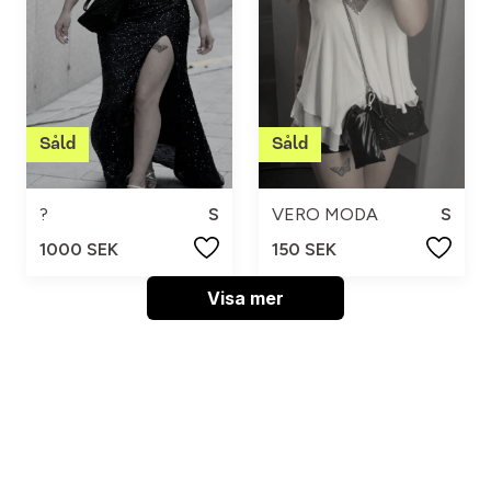
?
S
VERO MODA
S
1000 SEK
150 SEK
Visa mer