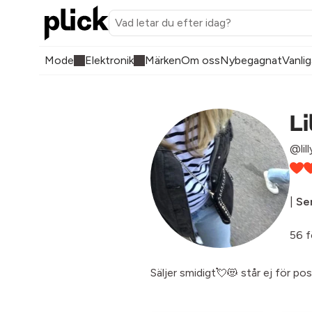
Mode
Elektronik
Märken
Om oss
Nybegagnat
Vanlig
Li
@lil
|
Sen
56 f
Säljer smidigt💘😻 står ej för po