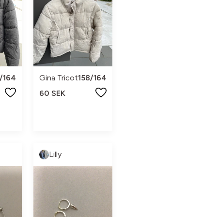
/164
Gina Tricot
158/164
60 SEK
Lilly