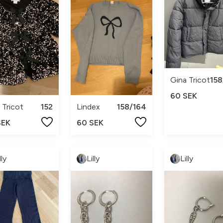
Gina Tricot
158
60 SEK
 Tricot
152
Lindex
158/164
SEK
60 SEK
lly
Lilly
Lilly