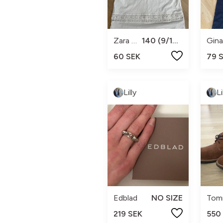
Zara Girls
140 (9/10 år)
Gina
60 SEK
79 
Lilly
Li
Edblad
NO SIZE
Tomm
219 SEK
550