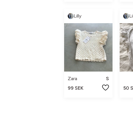
Lilly
Li
Zara
S
99 SEK
50 