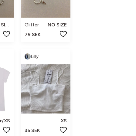
NO SIZE
Glitter
NO SIZE
79 SEK
Lilly
år/XS
XS
35 SEK