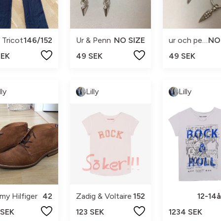
 Tricot
146/152
Ur & Penn
NO SIZE
ur och penn
SEK
49 SEK
49 SEK
lly
Lilly
Lilly
y Hilfiger
42
Zadig & Voltaire
152
12-14
 SEK
123 SEK
1234 SEK