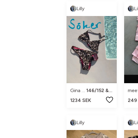
Lilly
Li
Gina Tricot
146/152 & 158/164
mee
1234 SEK
249
Lilly
Li