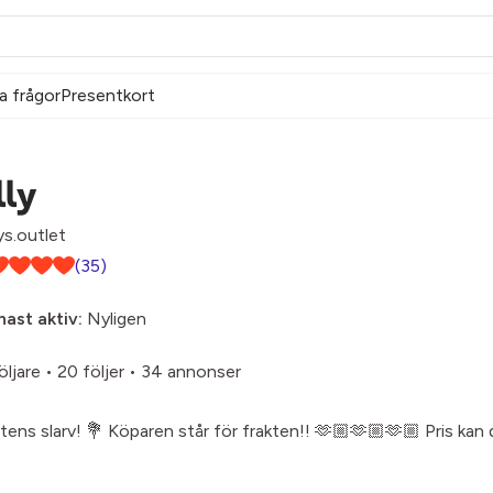
a frågor
Presentkort
lly
lys.outlet
(35)
ast aktiv:
Nyligen
öljare
•
20 följer
•
34 annonser
stens slarv! 💐 Köparen står för frakten!! 🫶🏼🫶🏼🫶🏼 Pris kan 