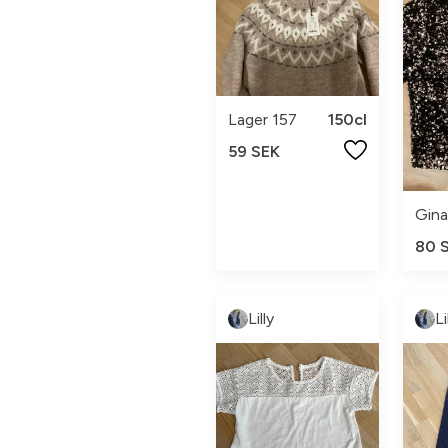
Lager 157
150cl
59 SEK
Gina
80 
Lilly
Li