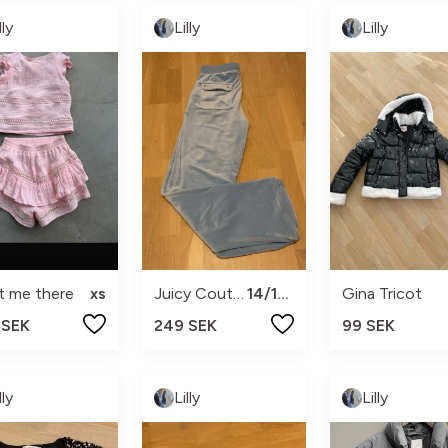
lly
Lilly
Lilly
t me there
xs
Juicy Couture
14/15 y
Gina Tricot
 SEK
249 SEK
99 SEK
lly
Lilly
Lilly