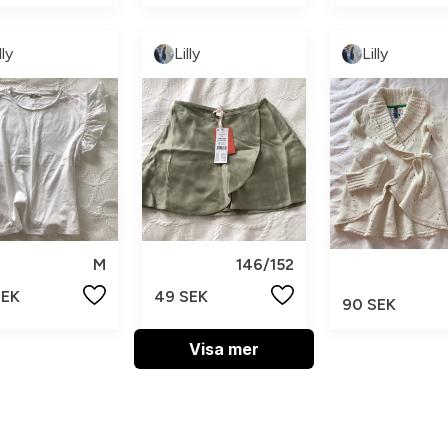
lly
Lilly
Lilly
M
146/152
SEK
49 SEK
90 SEK
Visa mer