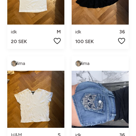
idk
M
idk
36
20 SEK
100 SEK
lima
lima
H&M
S
idk
36