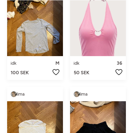
idk
M
idk
36
100 SEK
50 SEK
lima
lima