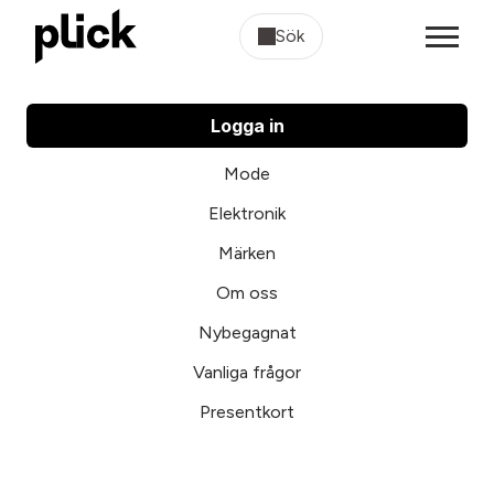
Sök
Logga in
Mode
Elektronik
Märken
Om oss
Nybegagnat
Vanliga frågor
Presentkort