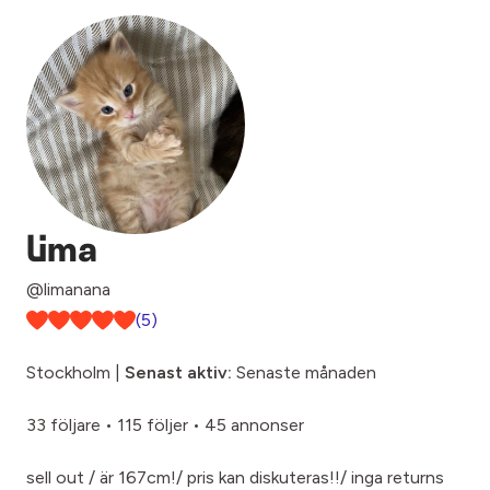
lima
@limanana
(5)
Stockholm |
Senast aktiv:
Senaste månaden
33 följare
•
115 följer
•
45 annonser
sell out / är 167cm!/ pris kan diskuteras!!/ inga returns