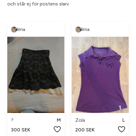
och står ej för postens slarv
lima
lima
?
M
Zola
L
300 SEK
200 SEK