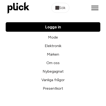
Sök
Logga in
Mode
Elektronik
Märken
Om oss
Nybegagnat
Vanliga frågor
Presentkort