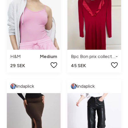
H&M
Medium
Bpc Bon prix collection
-
29 SEK
45 SEK
lindaplick
lindaplick