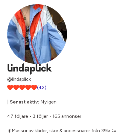
lindaplick
@lindaplick
(42)
|
Senast aktiv:
Nyligen
47 följare
•
3 följer
•
165 annonser
☀️Massor av kläder, skor & accessoarer från 39kr 👟