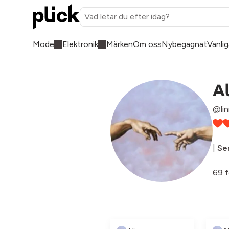
Mode
Elektronik
Märken
Om oss
Nybegagnat
Vanlig
Al
@li
|
Sen
69 f