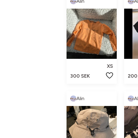
Alin
A
XS
200
300 SEK
Alin
A