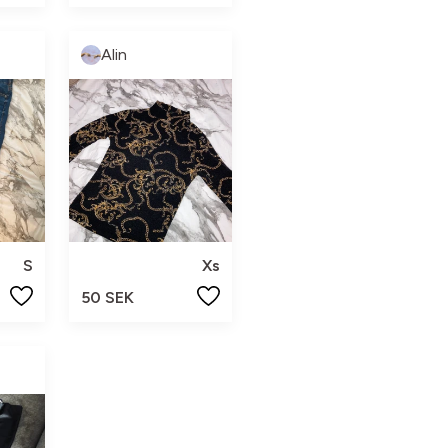
Alin
S
Xs
50 SEK