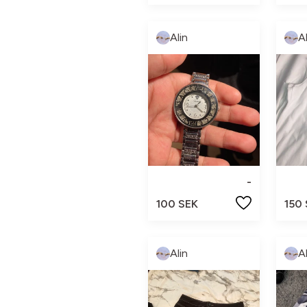
Alin
A
-
100 SEK
150
Alin
A