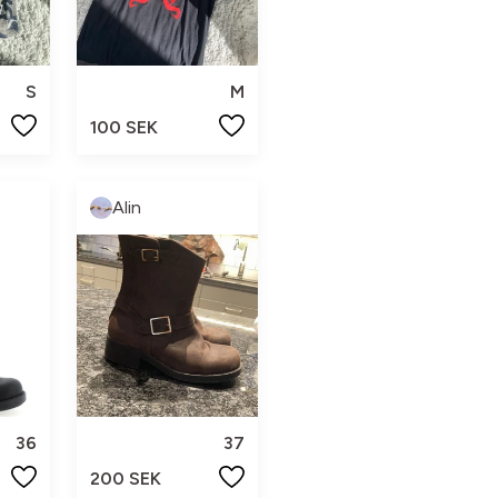
S
M
100 SEK
Alin
36
37
200 SEK