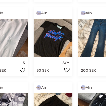
lin
Alin
Alin
S
S/M
 SEK
50 SEK
200 SEK
lin
Alin
Alin