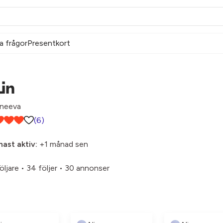
a frågor
Presentkort
in
nneeva
(6)
ast aktiv:
+1 månad sen
öljare
•
34 följer
•
30 annonser