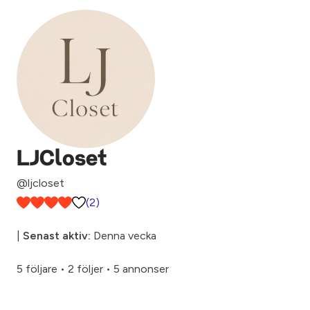
LJCloset
@ljcloset
(2)
|
Senast aktiv:
Denna vecka
5 följare
•
2 följer
•
5 annonser