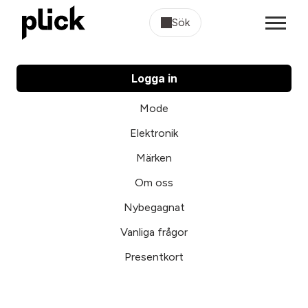
Sök
Logga in
Mode
Elektronik
Märken
Om oss
Nybegagnat
Vanliga frågor
Presentkort