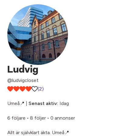
Ludvig
@ludvigcloset
(2)
Umeå📍 |
Senast aktiv:
Idag
6 följare
•
8 följer
•
0 annonser
Allt är självklart äkta. Umeå📍