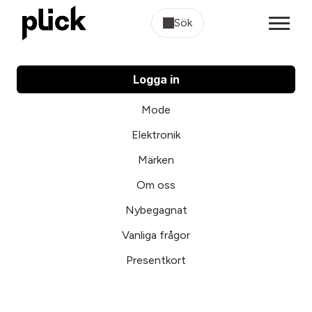
Sök
Logga in
Mode
Elektronik
Märken
Om oss
Nybegagnat
Vanliga frågor
Presentkort