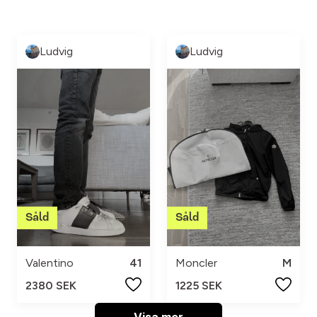
Ludvig
Ludvig
Valentino
41
Moncler
M
2380 SEK
1225 SEK
Visa mer