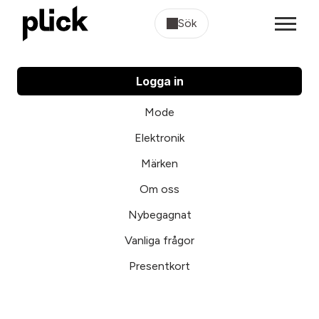
Sök
Logga in
Mode
Elektronik
Märken
Om oss
Nybegagnat
Vanliga frågor
Presentkort