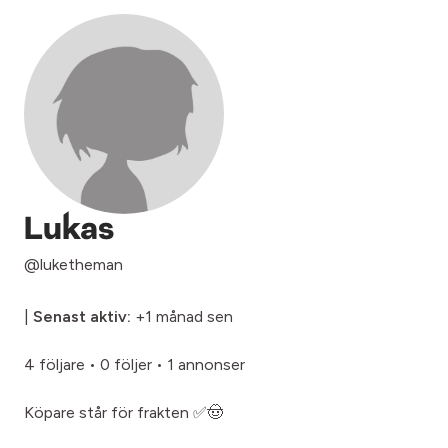
Lukas
@luketheman
|
Senast aktiv:
+1 månad sen
4 följare
•
0 följer
•
1 annonser
Köpare står för frakten ✅🤠