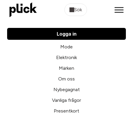
Sök
Logga in
Mode
Elektronik
Märken
Om oss
Nybegagnat
Vanliga frågor
Presentkort