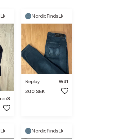
sLk
NordicFindsLk
Replay
W31
300 SEK
ren
S
sLk
NordicFindsLk