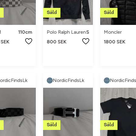
M
110cm
Polo Ralph Lauren
S
Moncler
 SEK
800 SEK
1800 SEK
ordicFindsLk
NordicFindsLk
NordicFind