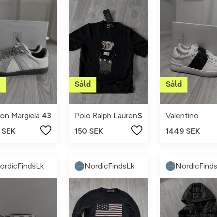
on Margiela
43
Polo Ralph Lauren
S
Valentino
 SEK
150 SEK
1449 SEK
ordicFindsLk
NordicFindsLk
NordicFind