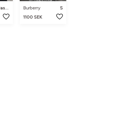
s Passar M
Burberry
S
1100 SEK