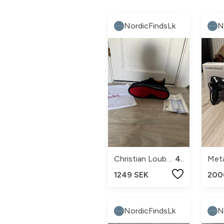
NordicFindsLk
N
Christian Louboutin
43
Met
1249 SEK
200
NordicFindsLk
N