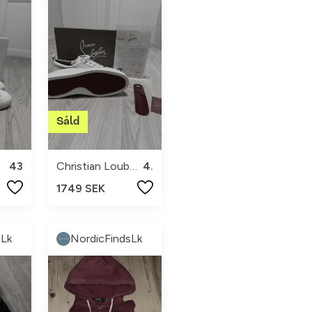
43
Christian Louboutin
41
1749 SEK
sLk
NordicFindsLk