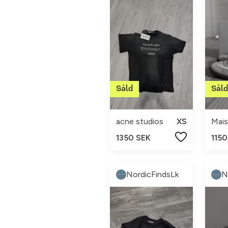
acne studios
XS
Mais
1350 SEK
1150
NordicFindsLk
N