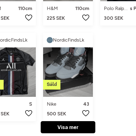
M
110cm
H&M
110cm
Polo Ralph Lauren
 SEK
225 SEK
300 SEK
ordicFindsLk
NordicFindsLk
S
Nike
43
 SEK
500 SEK
Visa mer