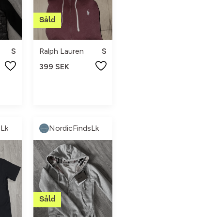
S
Ralph Lauren
S
399 SEK
sLk
NordicFindsLk