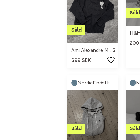
H&
200
Ami Alexandre Mattiussi
S
699 SEK
NordicFindsLk
N