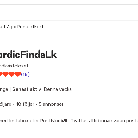
a frågor
Presentkort
ordicFindsLk
dkvistcloset
(16)
inge |
Senast aktiv:
Denna vecka
öljare
•
18 följer
•
5 annonser
med Instabox eller PostNord🚛 -Tvättas alltid innan varan post