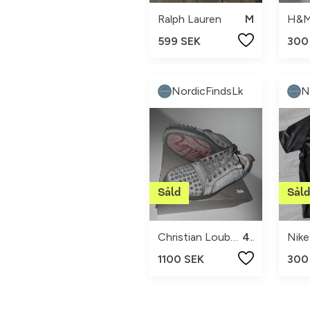
Ralph Lauren
M
H&
599 SEK
300
NordicFindsLk
N
Christian Louboutin
43
Nike
1100 SEK
300