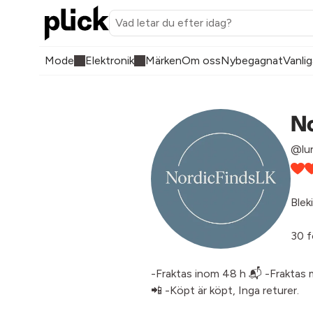
Mode
Elektronik
Märken
Om oss
Nybegagnat
Vanlig
N
@lun
Blek
30 f
-Fraktas inom 48 h 📬 -Fraktas 
📲 -Köpt är köpt, Inga returer.