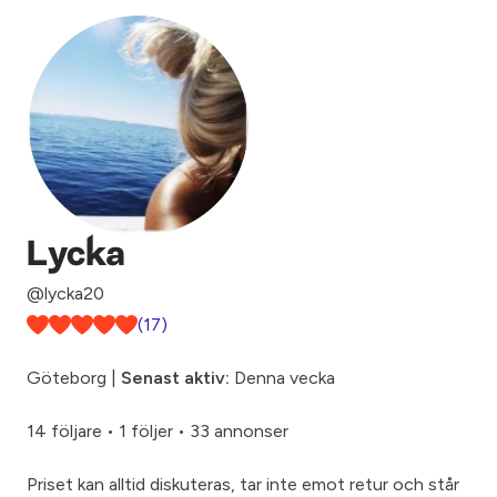
Lycka
@lycka20
(17)
Göteborg |
Senast aktiv:
Denna vecka
14 följare
•
1 följer
•
33 annonser
Priset kan alltid diskuteras, tar inte emot retur och står