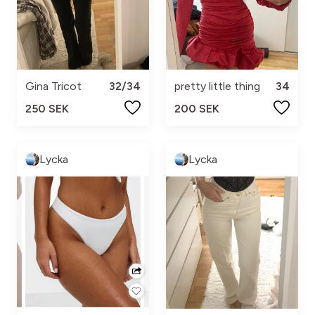
Gina Tricot
32/34
pretty little thing
34
250 SEK
200 SEK
Lycka
Lycka