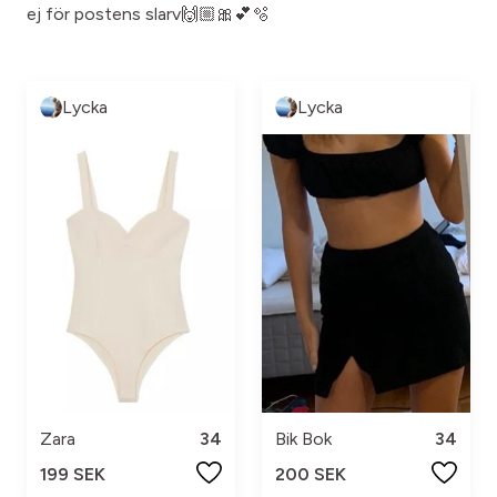
ej för postens slarv🙌🏼🎀💕🫧
Lycka
Lycka
Bik Bok
34
Zara
34
200 SEK
199 SEK