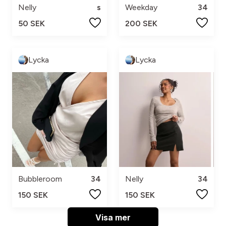
Nelly
s
Weekday
34
50 SEK
200 SEK
Lycka
Lycka
Bubbleroom
34
Nelly
34
150 SEK
150 SEK
Visa mer