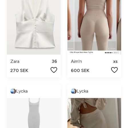
Zara
36
Aim'n
xs
270 SEK
600 SEK
Lycka
Lycka