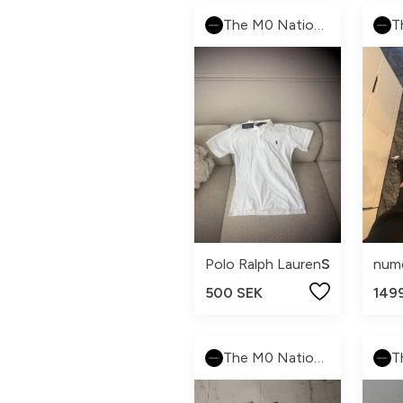
The M0 Nation 🏁
Polo Ralph Lauren
S
nume
500 SEK
149
The M0 Nation 🏁