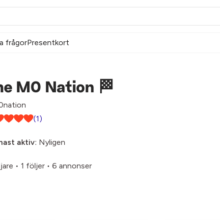
a frågor
Presentkort
he M0 Nation 🏁
nation
(1)
ast aktiv:
Nyligen
ljare
•
1 följer
•
6 annonser