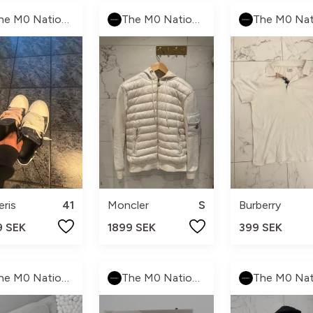
The M0 Nation 🏁
The M0 Nation 🏁
ris
41
Moncler
S
Burberry
9 SEK
1899 SEK
399 SEK
The M0 Nation 🏁
The M0 Nation 🏁