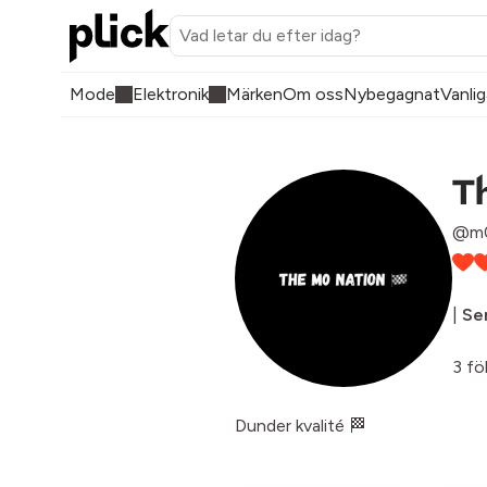
Mode
Elektronik
Märken
Om oss
Nybegagnat
Vanlig
T
@m0
|
Sen
3 fö
Dunder kvalité 🏁