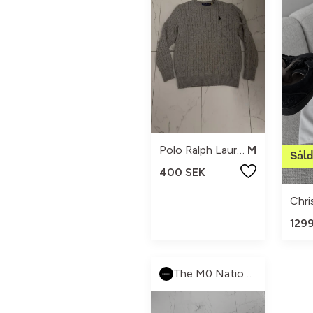
Polo Ralph Lauren
M
400 SEK
129
The M0 Nation 🏁