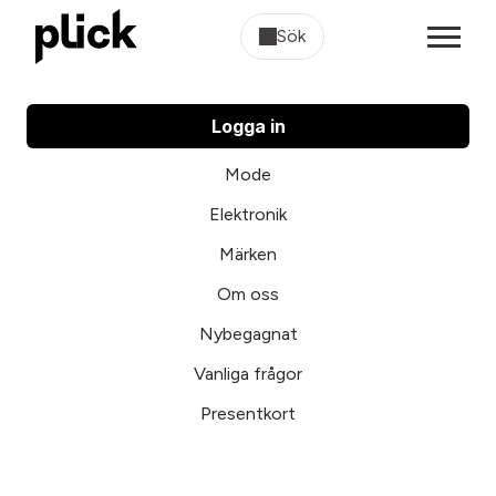
Sök
Logga in
Mode
Elektronik
Märken
Om oss
Nybegagnat
Vanliga frågor
Presentkort