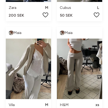
Zara
M
Cubus
L
200 SEK
50 SEK
Maia
Maia
Vila
M
H&M
xs