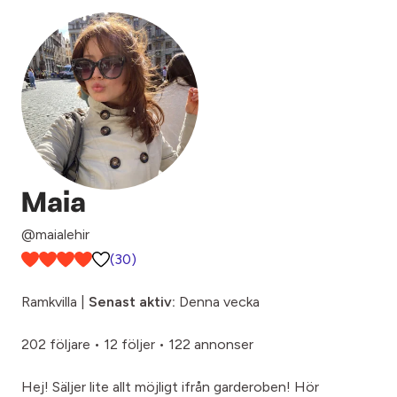
Maia
@maialehir
(30)
Ramkvilla |
Senast aktiv:
Denna vecka
202 följare
•
12 följer
•
122 annonser
Hej! Säljer lite allt möjligt ifrån garderoben! Hör