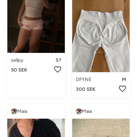
sellpy
S?
50 SEK
DFYNE
M
300 SEK
Maia
Maia