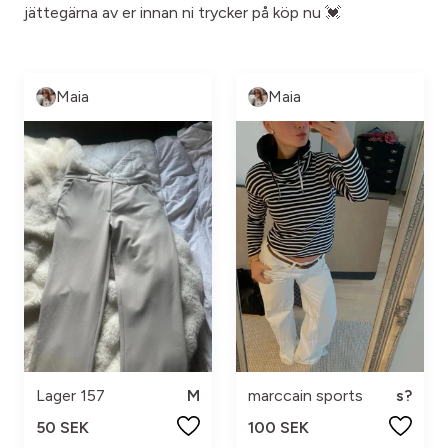
jättegärna av er innan ni trycker på köp nu 💓
Maia
Maia
Lager 157
M
marccain sports
s?
50 SEK
100 SEK