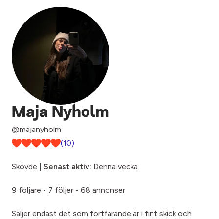
Maja Nyholm
@majanyholm
(10)
Skövde |
Senast aktiv:
Denna vecka
9 följare
•
7 följer
•
68 annonser
Säljer endast det som fortfarande är i fint skick och