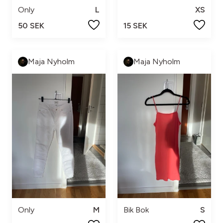
Only
L
XS
50 SEK
15 SEK
Maja Nyholm
Maja Nyholm
Only
M
Bik Bok
S