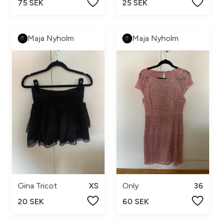
75 SEK
25 SEK
Maja Nyholm
Maja Nyholm
Gina Tricot
XS
Only
36
20 SEK
60 SEK