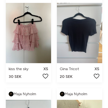
kiss the sky
XS
Gina Tricot
XS
30 SEK
20 SEK
Maja Nyholm
Maja Nyholm