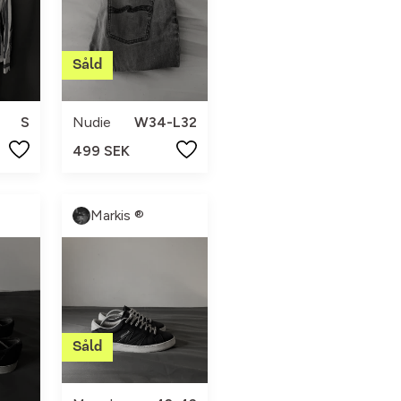
S
Nudie
W34-L32
499 SEK
Markis ®