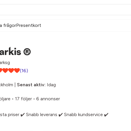
a frågor
Presentkort
arkis ®
rksg
(16)
ckholm |
Senast aktiv:
Idag
öljare
•
17 följer
•
6 annonser
ssta priser ✔️ Snabb leverans ✔️ Snabb kundservice ✔️