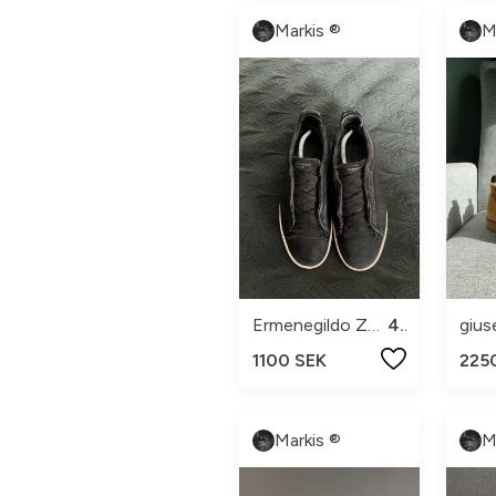
Markis ®
M
Ermenegildo Zegna
43
1100 SEK
225
Markis ®
M