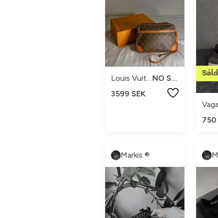
Louis Vuitton
NO SIZE
3599 SEK
Vag
750
Markis ®
M