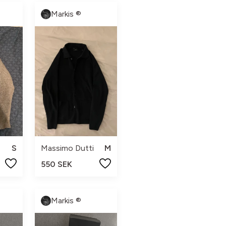
Markis ®
S
Massimo Dutti
M
550 SEK
Markis ®