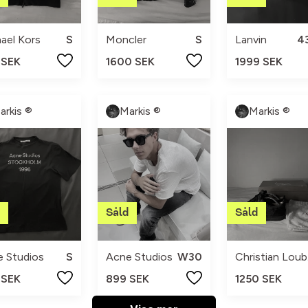
ael Kors
S
Moncler
S
Lanvin
4
 SEK
1600 SEK
1999 SEK
arkis ®
Markis ®
Markis ®
 Studios
S
Acne Studios
W30
Ch
 SEK
899 SEK
1250 SEK