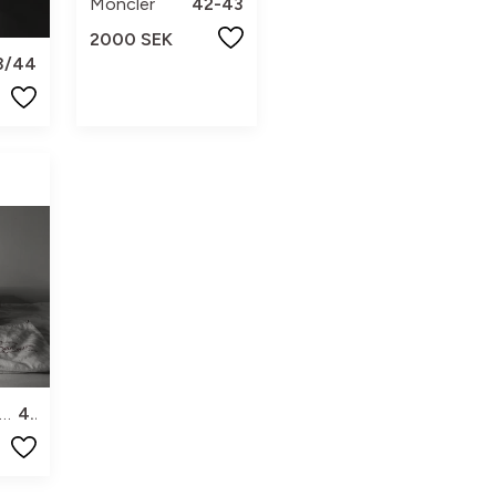
Moncler
42-43
2000 SEK
3/44
ristian Louboutin
42