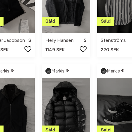
ar Jacobson
S
Helly Hansen
S
Stenströms
 SEK
1149 SEK
220 SEK
arkis ®
Markis ®
Markis ®