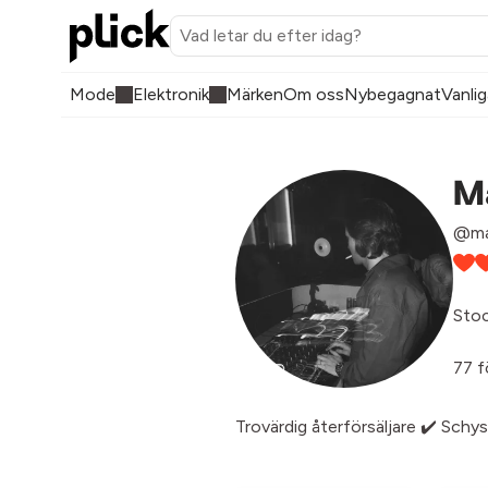
Mode
Elektronik
Märken
Om oss
Nybegagnat
Vanlig
M
@ma
Sto
77 f
Trovärdig återförsäljare ✔️ Schy