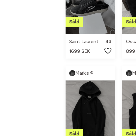
Saint Laurent
43
Osc
1699 SEK
899
Markis ®
M