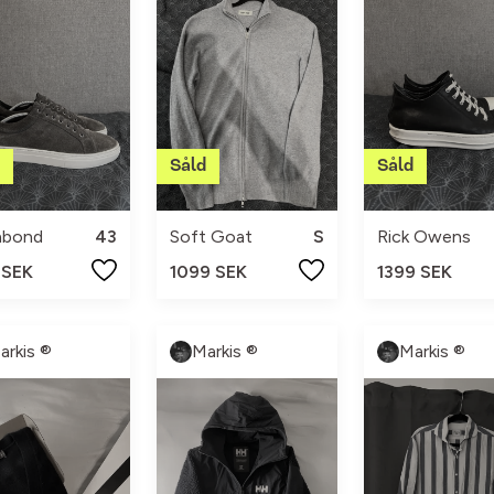
abond
43
Soft Goat
S
Rick Owens
 SEK
1099 SEK
1399 SEK
arkis ®
Markis ®
Markis ®