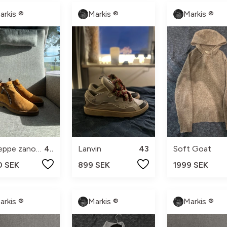
arkis ®
Markis ®
Markis ®
giuseppe zanotti
42
Lanvin
43
Soft Goat
0 SEK
899 SEK
1999 SEK
arkis ®
Markis ®
Markis ®