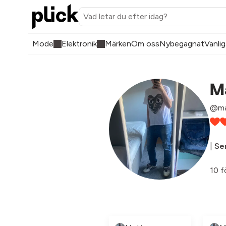
Mode
Elektronik
Märken
Om oss
Nybegagnat
Vanlig
M
@ma
|
Sen
10 f