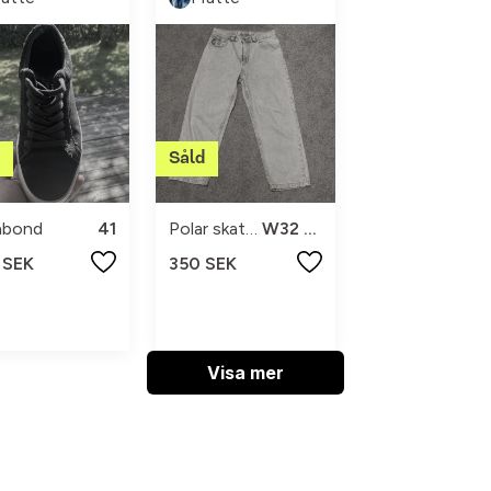
abond
41
Polar skate co.
W32 L30
 SEK
350 SEK
Visa mer