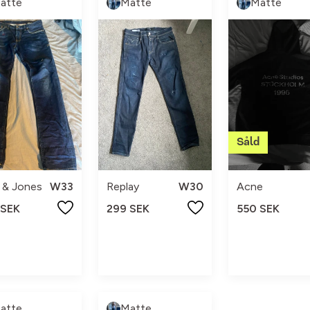
atte
Matte
Matte
 & Jones
W33
Replay
W30
Acne
 SEK
299 SEK
550 SEK
atte
Matte