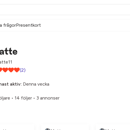
a frågor
Presentkort
atte
tte11
(2)
ast aktiv:
Denna vecka
öljare
•
14 följer
•
3 annonser