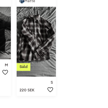
Matte
M
S
220 SEK