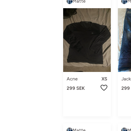
Matte
M
Acne
XS
Jack
299 SEK
299
Matte
M