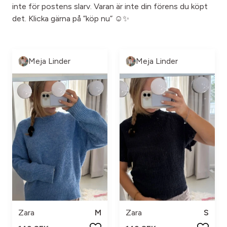
inte för postens slarv. Varan är inte din förens du köpt
det. Klicka gärna på ”köp nu” ☺️✨
Meja Linder
Meja Linder
Zara
M
Zara
S