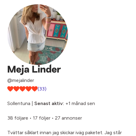
Meja Linder
@mejalinder
(33)
Sollentuna |
Senast aktiv:
+1 månad sen
38 följare
•
17 följer
•
27 annonser
Tvättar såklart innan jag skickar iväg paketet. Jag står