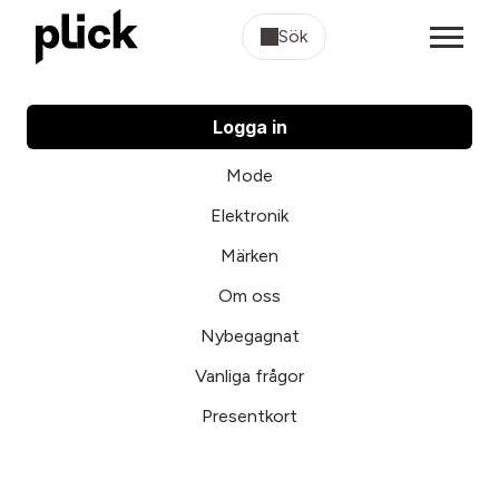
Sök
Logga in
Mode
Elektronik
Märken
Om oss
Nybegagnat
Vanliga frågor
Presentkort