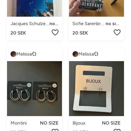
Jacques Schulze, Leif Svensson
no size
Sofie Sarenbrant
no size
20 SEK
20 SEK
Melissa💞
Melissa💞
Montini
NO SIZE
Bijoux
NO SIZE