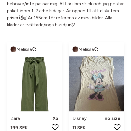
behöver/inte passar mig. Allt är i bra skick och jag postar
paket inom 1-2 arbetsdagar. Är öppen till att diskutera
priser🙌🏼Är 155cm för referens av mina bilder. Alla
kläder är tvättade/inga husdjur🩷
Melissa💞
Melissa💞
Zara
XS
Disney
no size
199 SEK
11 SEK