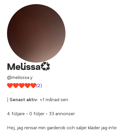
Melissa💞
@melisssa.y
(2)
|
Senast aktiv:
+1 månad sen
4 följare
•
0 följer
•
33 annonser
Hej, jag rensar min garderob och säljer kläder jag inte