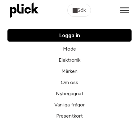
Sök
Logga in
Mode
Elektronik
Märken
Om oss
Nybegagnat
Vanliga frågor
Presentkort