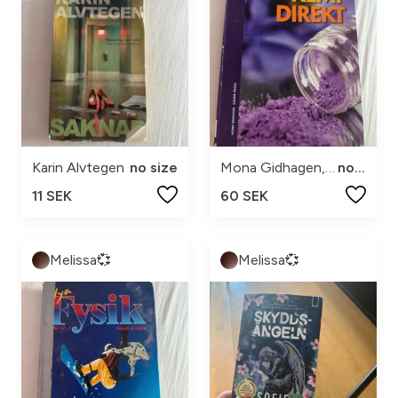
Karin Alvtegen
no size
Mona Gidhagen, Svante Åberg
no size
11 SEK
60 SEK
Melissa💞
Melissa💞