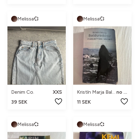
Melissa💞
Melissa💞
Denim Co.
XXS
Kristín Marja Baldursdóttir
no size
39 SEK
11 SEK
Melissa💞
Melissa💞