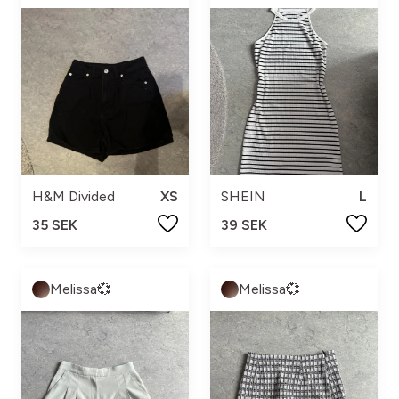
H&M Divided
XS
SHEIN
L
35 SEK
39 SEK
Melissa💞
Melissa💞