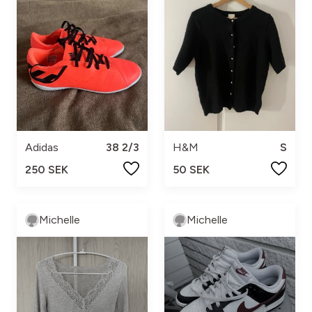
Adidas
38 2/3
H&M
S
250 SEK
50 SEK
Michelle
Michelle