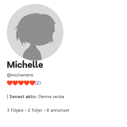
Michelle
@michemirre
(2)
|
Senast aktiv:
Denna vecka
3 följare
•
2 följer
•
8 annonser