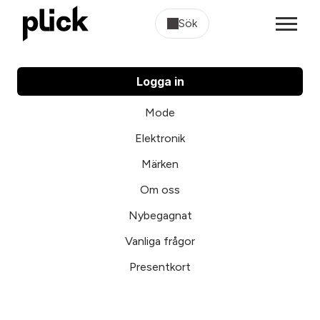
Sök
Logga in
Mode
Elektronik
Märken
Om oss
Nybegagnat
Vanliga frågor
Presentkort