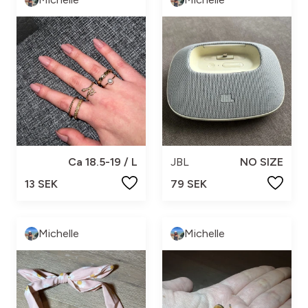
Ca 18.5-19 / L
JBL
NO SIZE
13 SEK
79 SEK
Michelle
Michelle