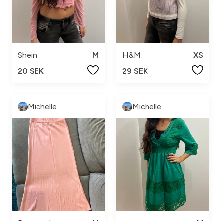
Shein
M
H&M
XS
20 SEK
29 SEK
Michelle
Michelle