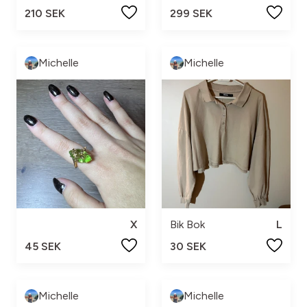
210 SEK
299 SEK
Michelle
Michelle
X
Bik Bok
L
45 SEK
30 SEK
Michelle
Michelle