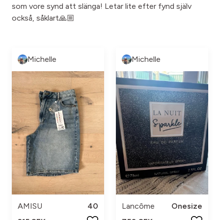
som vore synd att slänga! Letar lite efter fynd själv
också, såklart🙏🏼
Michelle
Michelle
AMISU
40
Lancôme
Onesize