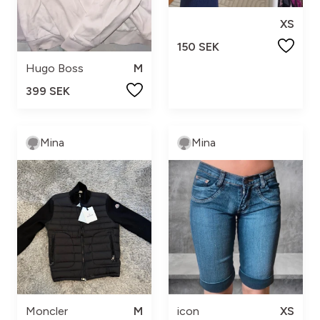
XS
150 SEK
Hugo Boss
M
399 SEK
Mina
Mina
Moncler
M
icon
XS