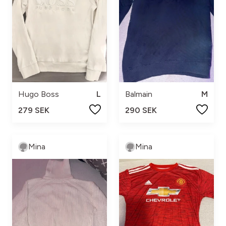
Hugo Boss
L
Balmain
M
279 SEK
290 SEK
Mina
Mina