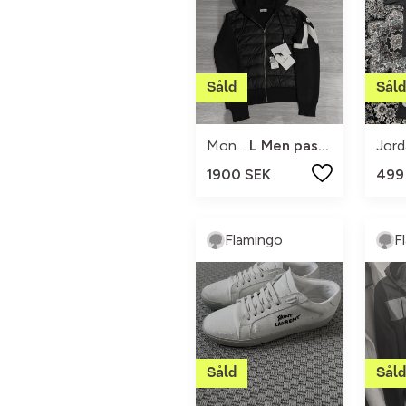
Moncler
L Men passar M
1900 SEK
499
Flamingo
F