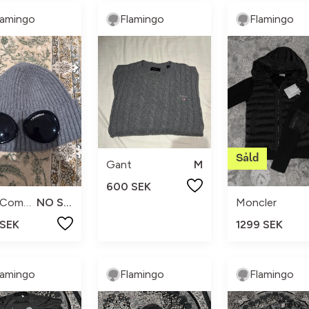
lamingo
Flamingo
Flamingo
Gant
M
600 SEK
C.P. Company
NO SIZE
Moncler
 SEK
1299 SEK
lamingo
Flamingo
Flamingo