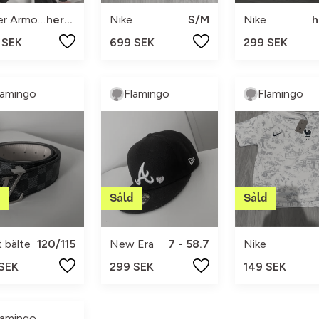
Under Armour
herr s
Nike
S/M
Nike
h
 SEK
699 SEK
299 SEK
lamingo
Flamingo
Flamingo
t bälte
120/115
New Era
7 - 58.7
Nike
 SEK
299 SEK
149 SEK
lamingo