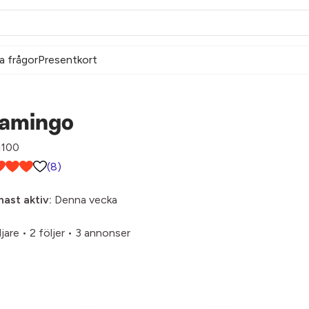
a frågor
Presentkort
lamingo
100
(8)
ast aktiv:
Denna vecka
ljare
•
2 följer
•
3 annonser