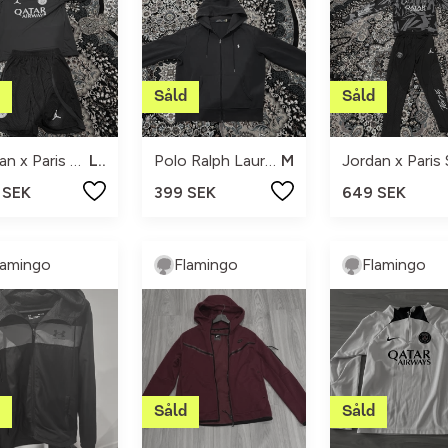
Jordan x Paris Saint-Germain
L/M
Polo Ralph Lauren
M
 SEK
399 SEK
649 SEK
lamingo
Flamingo
Flamingo