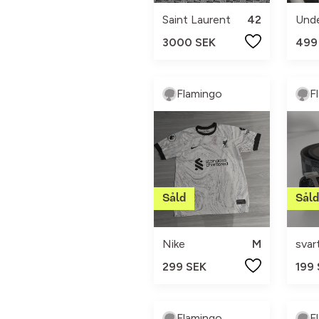
Saint Laurent
42
3000 SEK
499
Flamingo
F
Nike
M
svar
299 SEK
199
Flamingo
F