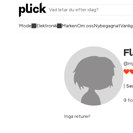
Mode
Elektronik
Märken
Om oss
Nybegagnat
Vanlig
F
@mj
|
Sen
9 fö
Inga returer!