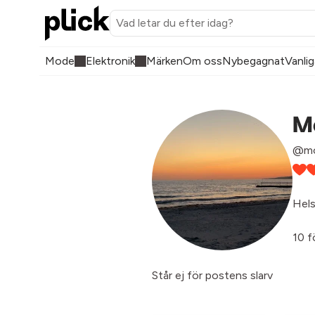
Mode
Elektronik
Märken
Om oss
Nybegagnat
Vanlig
M
@mo
Hels
10 f
Står ej för postens slarv