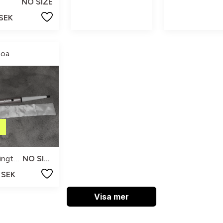
NO SIZE
 SEK
oa
Remington
NO SIZE
 SEK
Visa mer