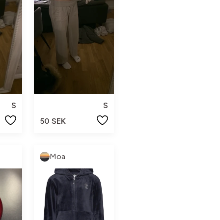
S
S
50 SEK
Moa