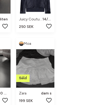
liten
Juicy Couture
14/15
250 SEK
Moa
90 ml
Zara
dam s
199 SEK