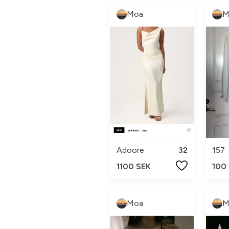
Moa
M
Adoore
32
157
1100 SEK
100
Moa
M