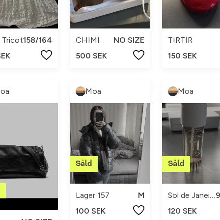
 Tricot
158/164
CHIMI
NO SIZE
TIRTIR
SEK
500 SEK
150 SEK
oa
Moa
Moa
Lager 157
M
Sol de Janeiro
100 SEK
120 SEK