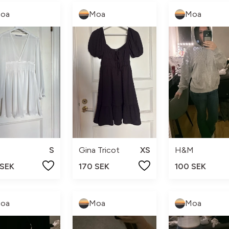
oa
Moa
Moa
S
Gina Tricot
XS
H&M
 SEK
170 SEK
100 SEK
oa
Moa
Moa