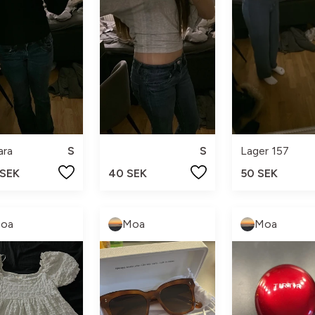
ara
S
S
Lager 157
 SEK
40 SEK
50 SEK
oa
Moa
Moa