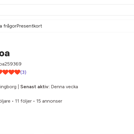
a frågor
Presentkort
oa
a259369
(3)
ingborg |
Senast aktiv:
Denna vecka
öljare
•
11 följer
•
15 annonser