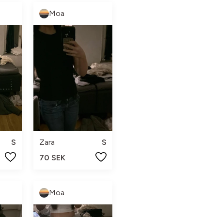
Moa
S
Zara
S
70 SEK
Moa