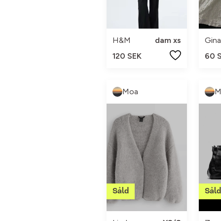
H&M
dam xs
Gina
120 SEK
60 
Moa
M