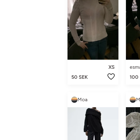
XS
esm
50 SEK
100
Moa
M