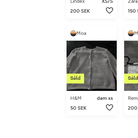
Lindex
XS/S
Zara
200 SEK
150
Moa
M
H&M
dam xs
50 SEK
200