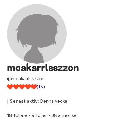
moakarrlsszzon
@moakarrlsszzon
(15)
|
Senast aktiv:
Denna vecka
18 följare
•
9 följer
•
38 annonser