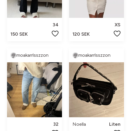
34
XS
150 SEK
120 SEK
moakarrlsszzon
moakarrlsszzon
32
Noella
Liten