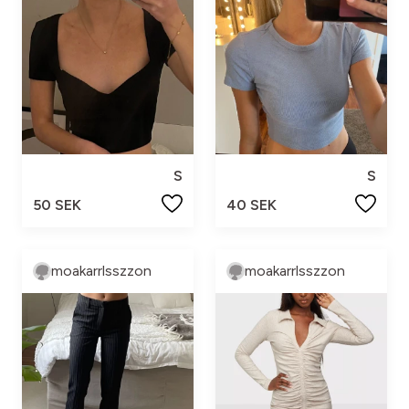
S
S
50 SEK
40 SEK
moakarrlsszzon
moakarrlsszzon