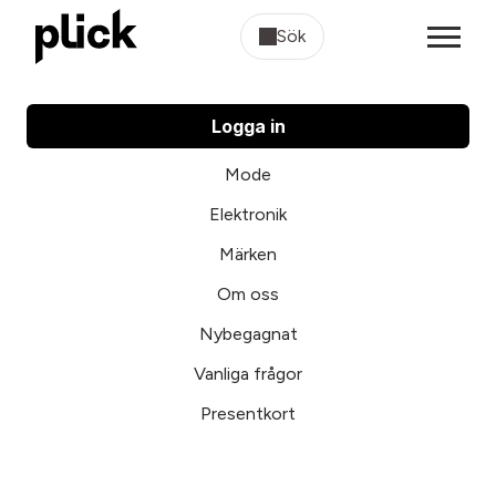
Sök
Logga in
Mode
Elektronik
Märken
Om oss
Nybegagnat
Vanliga frågor
Presentkort