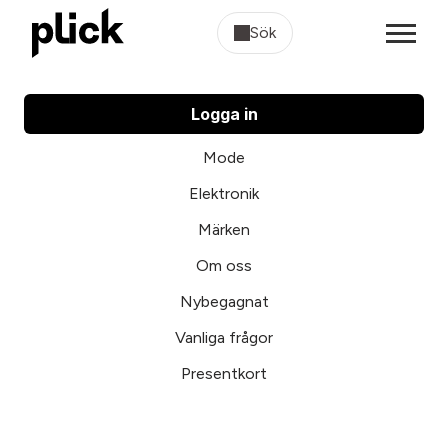
Sök
Logga in
Mode
Elektronik
Märken
Om oss
Nybegagnat
Vanliga frågor
Presentkort