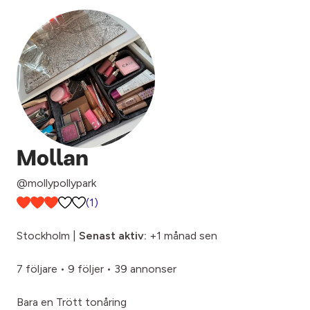
Mollan
@mollypollypark
(1)
Stockholm |
Senast aktiv:
+1 månad sen
7 följare
•
9 följer
•
39 annonser
Bara en Trött tonåring