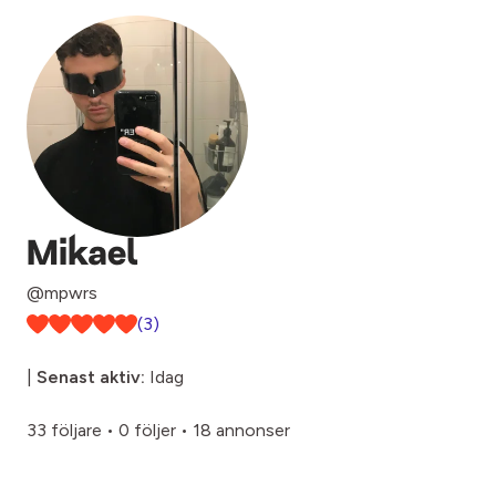
Mikael
@mpwrs
(3)
|
Senast aktiv:
Idag
33 följare
•
0 följer
•
18 annonser