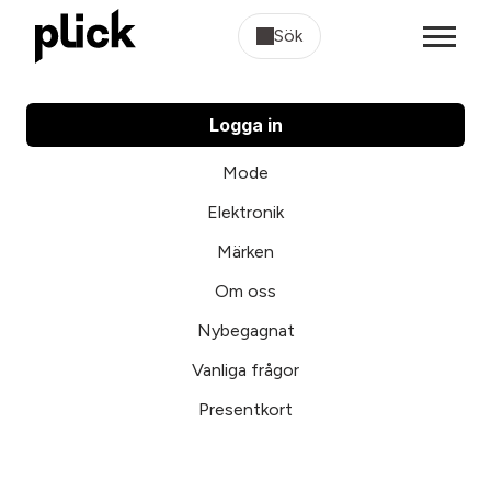
Sök
Logga in
Mode
Elektronik
Märken
Om oss
Nybegagnat
Vanliga frågor
Presentkort