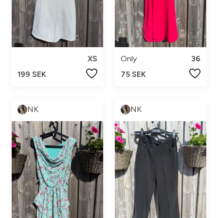
XS
Only
36
199 SEK
75 SEK
NK
NK