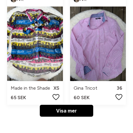
Made in the Shade
XS
Gina Tricot
36
65 SEK
60 SEK
Visa mer