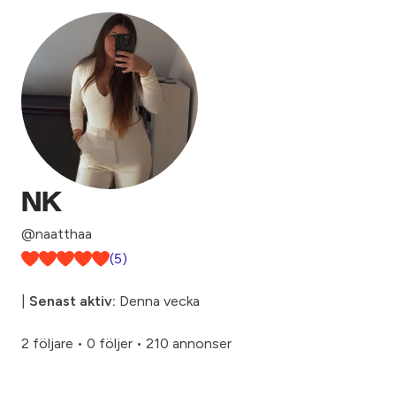
NK
@naatthaa
(5)
|
Senast aktiv:
Denna vecka
2 följare
•
0 följer
•
210 annonser