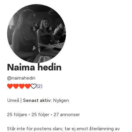
Naima hedin
@naimahedin
(2)
Umeå |
Senast aktiv:
Nyligen
25 följare
•
25 följer
•
27 annonser
Står inte för postens slarv, tar ej emot återlämning av