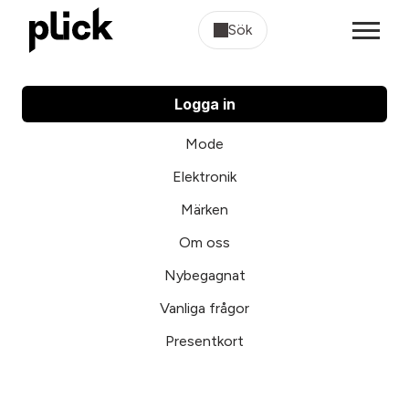
Sök
Logga in
Mode
Elektronik
Märken
Om oss
Nybegagnat
Vanliga frågor
Presentkort