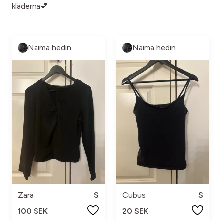
kläderna💕
Naima hedin
Naima hedin
Zara
S
Cubus
S
100 SEK
20 SEK