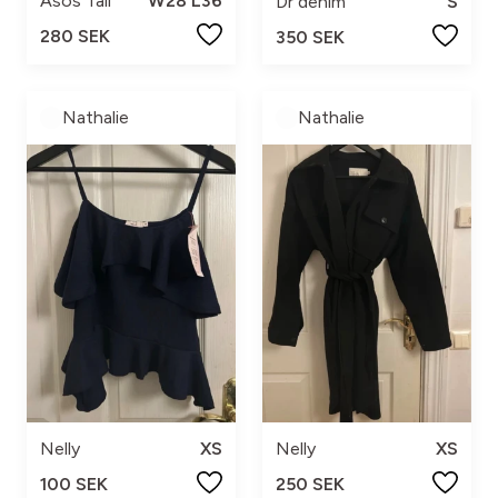
Asos Tall
W28 L36
Dr denim
S
280 SEK
350 SEK
Nathalie
Nathalie
Nelly
XS
Nelly
XS
100 SEK
250 SEK