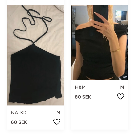
H&M
M
80 SEK
NA-KD
M
60 SEK