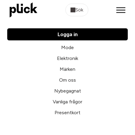
Sök
Logga in
Mode
Elektronik
Märken
Om oss
Nybegagnat
Vanliga frågor
Presentkort