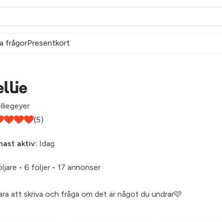
a frågor
Presentkort
llie
liegeyer
(5)
ast aktiv:
Idag
öljare
•
6 följer
•
17 annonser
 bara att skriva och fråga om det är något du undrar🩷