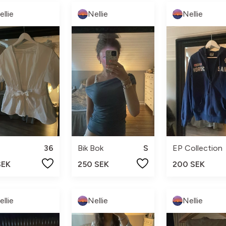
ellie
Nellie
Nellie
36
Bik Bok
S
EP Collection
SEK
250 SEK
200 SEK
ellie
Nellie
Nellie