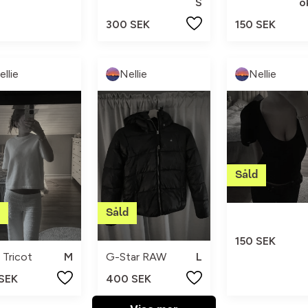
S
o
300 SEK
150 SEK
ellie
Nellie
Nellie
150 SEK
 Tricot
M
G-Star RAW
L
 SEK
400 SEK