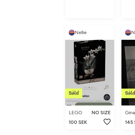
Nellie
N
LEGO
NO SIZE
Gina
100 SEK
145