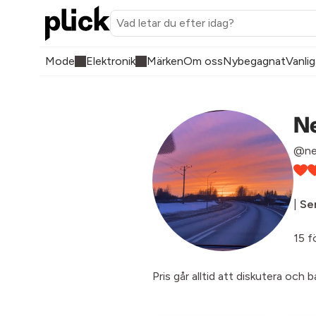
Mode
Elektronik
Märken
Om oss
Nybegagnat
Vanlig
Ne
@nel
|
Sen
15 f
Pris går alltid att diskutera och