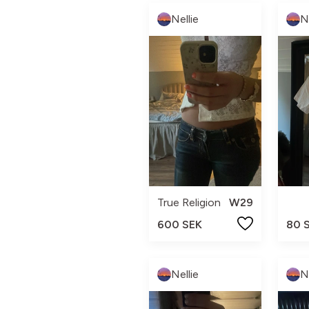
Nellie
N
True Religion
W29
600 SEK
80 
Nellie
N