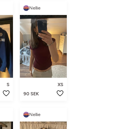
Nellie
S
XS
90 SEK
Nellie