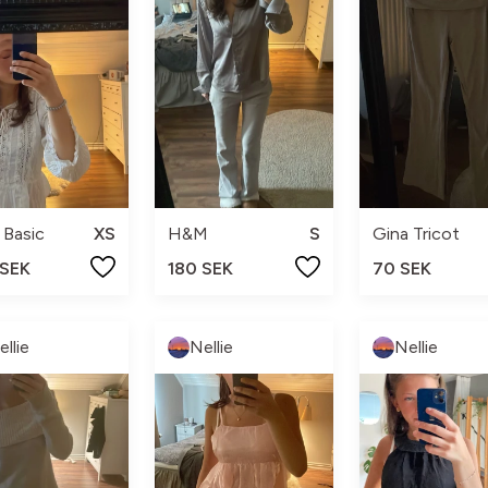
 Basic
XS
H&M
S
Gina Tricot
 SEK
180 SEK
70 SEK
ellie
Nellie
Nellie