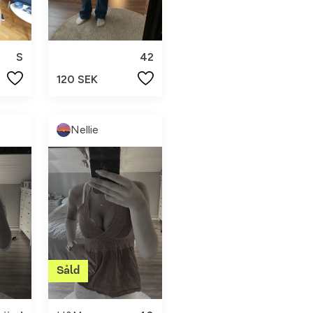
S
42
120 SEK
Nellie