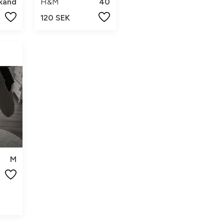
känd
H&M
40
120 SEK
M