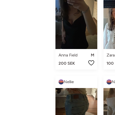
Anna Field
M
Zara
200 SEK
100
Nellie
N