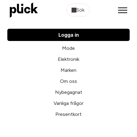
Sök
Logga in
Mode
Elektronik
Märken
Om oss
Nybegagnat
Vanliga frågor
Presentkort