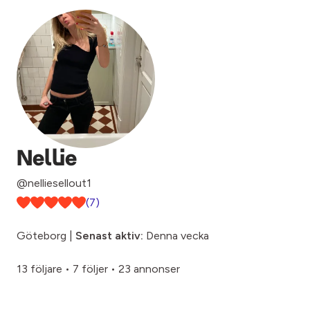
Nellie
@nelliesellout1
(7)
Göteborg |
Senast aktiv:
Denna vecka
13 följare
•
7 följer
•
23 annonser