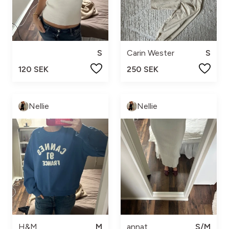
S
Carin Wester
S
120 SEK
250 SEK
Nellie
Nellie
H&M
M
annat
S/M