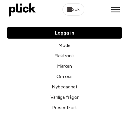
Sök
Logga in
Mode
Elektronik
Märken
Om oss
Nybegagnat
Vanliga frågor
Presentkort