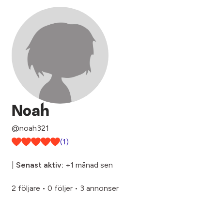
Noah
@noah321
(1)
|
Senast aktiv:
+1 månad sen
2 följare
•
0 följer
•
3 annonser