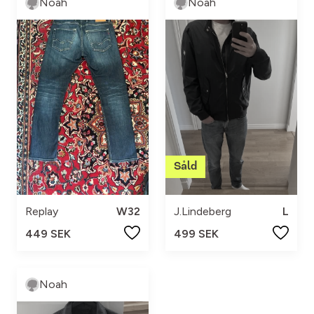
Noah
Noah
Replay
W32
J.Lindeberg
L
449 SEK
499 SEK
Noah