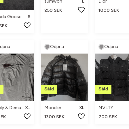
sumwon
L
Dior
250 SEK
1000 SEK
ada Goose
S
 SEK
dpna
Odpna
Odpna
Supply & Demand
XS
Moncler
XL
NVLTY
SEK
1300 SEK
700 SEK