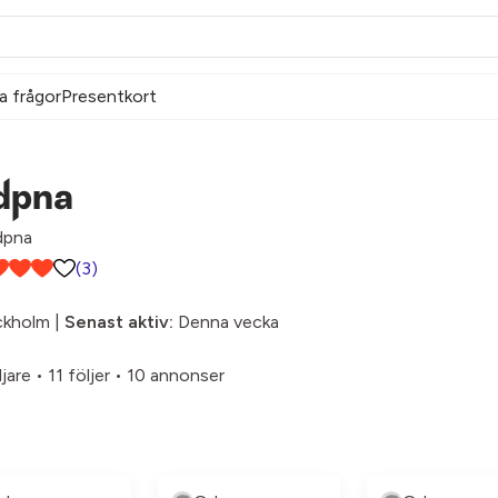
a frågor
Presentkort
dpna
pna
(3)
ckholm |
Senast aktiv:
Denna vecka
ljare
•
11 följer
•
10 annonser