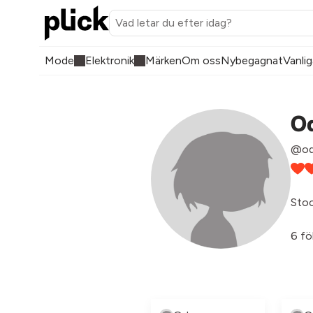
Mode
Elektronik
Märken
Om oss
Nybegagnat
Vanlig
O
@od
Sto
6 fö