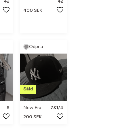
42
42
400 SEK
Odpna
S
New Era
7&1/4
200 SEK