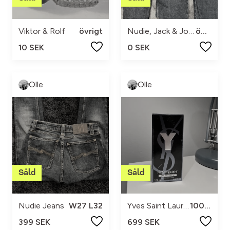
Viktor & Rolf
övrigt
Nudie, Jack & Jones, Replay
övrigt
10 SEK
0 SEK
Olle
Olle
Nudie Jeans
W27 L32
Yves Saint Laurent
100ml
399 SEK
699 SEK