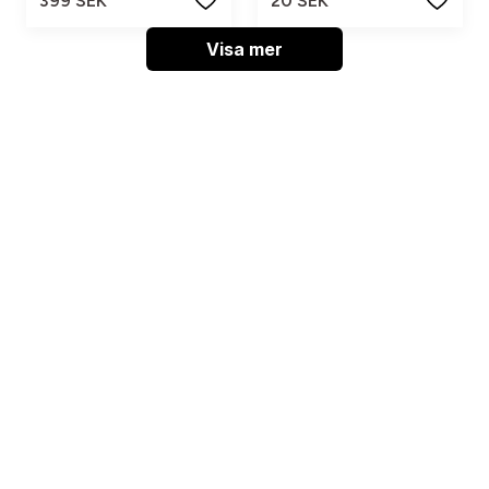
399 SEK
20 SEK
Visa mer