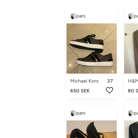
pani
p
Michael Kors
37
H&
650 SEK
80 
pani
p