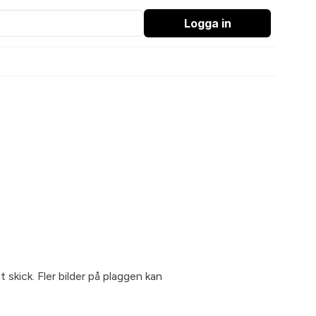
Logga in
nt skick. Fler bilder på plaggen kan