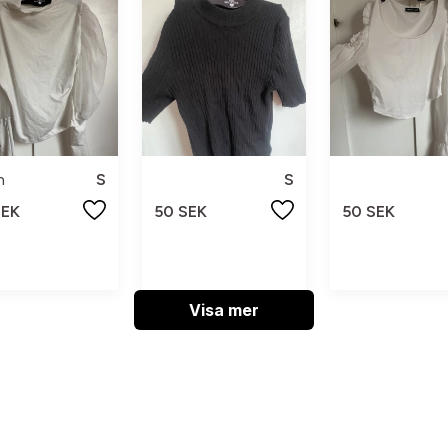
n
S
S
SEK
50 SEK
50 SEK
Visa mer