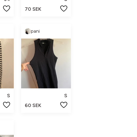
70 SEK
pani
S
S
60 SEK