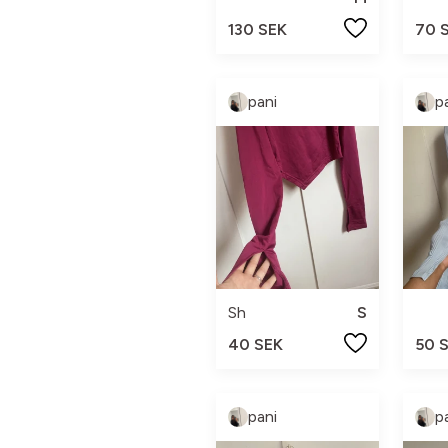
130 SEK
70 
pani
p
Sh
S
40 SEK
50 
pani
p