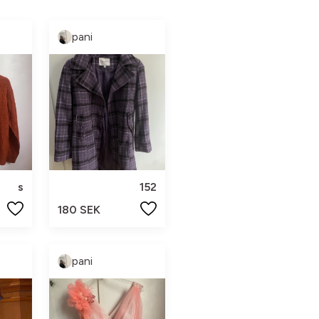
pani
s
152
180 SEK
pani