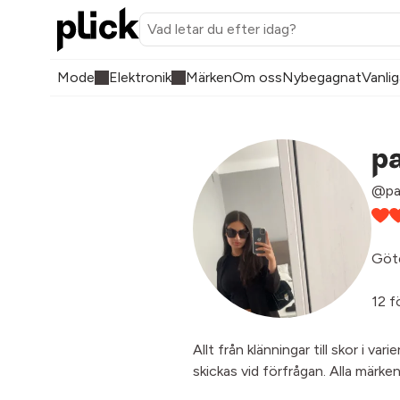
Mode
Elektronik
Märken
Om oss
Nybegagnat
Vanlig
pa
@pan
Göt
12 f
Allt från klänningar till skor i va
skickas vid förfrågan. Alla märken