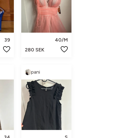
39
40/M
280 SEK
pani
34
S