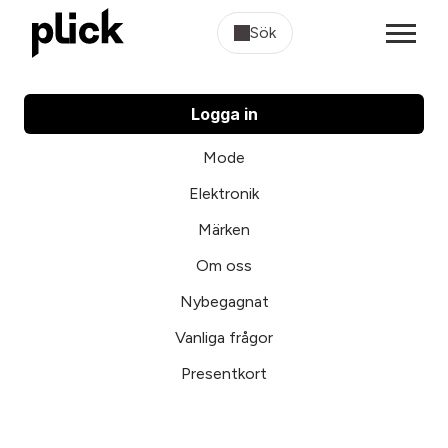
Sök
Logga in
Mode
Elektronik
Märken
Om oss
Nybegagnat
Vanliga frågor
Presentkort