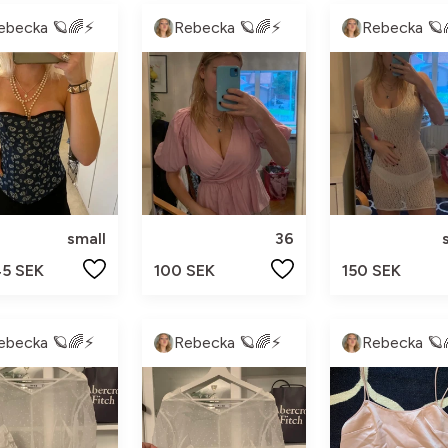
ebecka 🪐🌈⚡️
Rebecka 🪐🌈⚡️
Rebecka 🪐
small
36
45 SEK
100 SEK
150 SEK
ebecka 🪐🌈⚡️
Rebecka 🪐🌈⚡️
Rebecka 🪐