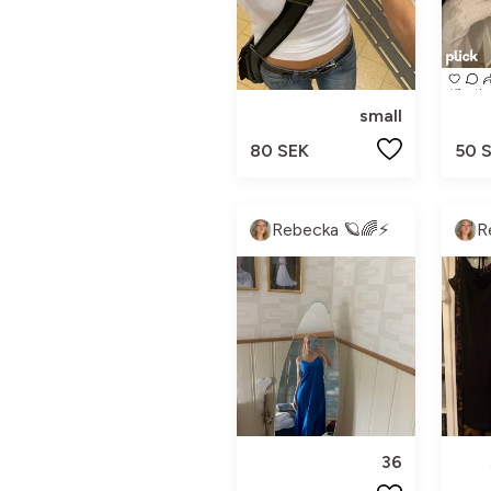
small
80 SEK
50 
Rebecka 🪐🌈⚡️
R
36