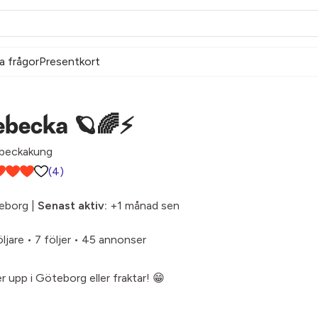
a frågor
Presentkort
becka 🪐🌈⚡️
beckakung
(4)
eborg |
Senast aktiv:
+1 månad sen
öljare
•
7 följer
•
45 annonser
er upp i Göteborg eller fraktar! 😁