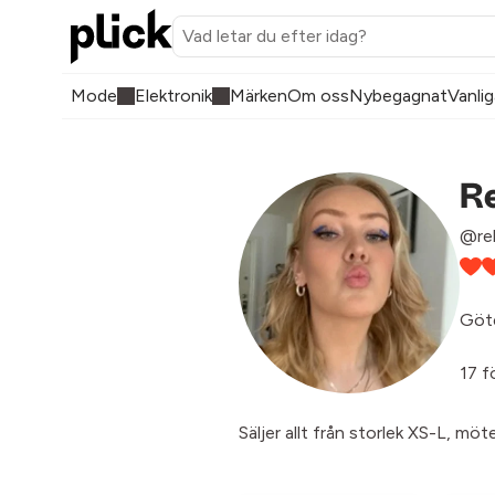
Mode
Elektronik
Märken
Om oss
Nybegagnat
Vanlig
Re
@re
Göt
17 f
Säljer allt från storlek XS-L, möt