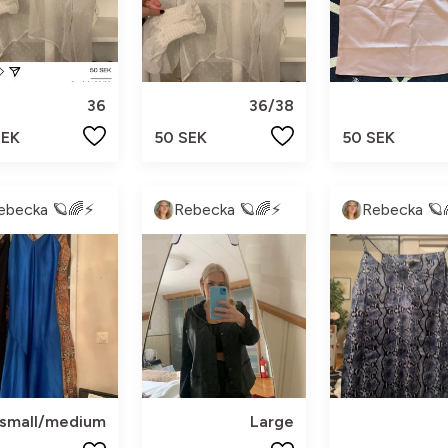
36
36/38
SEK
50 SEK
50 SEK
ebecka 🪐🌈⚡️
Rebecka 🪐🌈⚡️
Rebecka 🪐
small/medium
Large